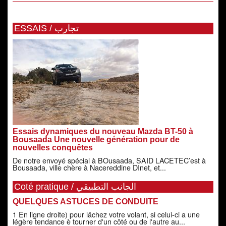
ESSAIS / تجارب
Essais dynamiques du nouveau Mazda BT-50 à
Bousaada Une nouvelle génération pour de
nouvelles conquêtes
De notre envoyé spécial à BOusaada, SAID LACETEC’est à
Bousaada, ville chère à Nacereddine DInet, et...
Coté pratique / الجانب التطبيقي
QUELQUES ASTUCES DE CONDUITE
1 En ligne droite) pour lâchez votre volant, si celui-ci a une
légère tendance è tourner d'un côté ou de l'autre au...