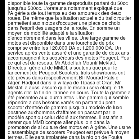
disponible toute la gamme desproduits partant du 50cc
jusqu'au 500cc. L'orateur a notamment expliqué que
l'Algérie a de tout temps eu des amoureux des deux
roues. De même que la situation actuelle du trafic routier
permettent aux motos d'occuper une place de choix
dans l'esprit des usagers de la route. En somme un
moyen de mobilité adapté è la situation
d'encombrement dans les villes. Une large gamme de
motos est disponible dans une fourchette de prix
comprise entre les 120.000 DA et 1.200.000 DA. Un
service après vente assuré et une garantie de deux ans
accompagnent les acquéreurs des motos Peugeot. Pour
ce qui est du réseau, Mr Abdellah Mounir Meklati,
Directeur général de MMDI, a soutenu que pour le
lancement de Peugeot Scooters, trois showrooms ont
été prévus dans respectivement Bir Mourad Rais è
Alger, Hadjout dans la wilaya de Tipasa et Oran. Mr
Meklati a aussi assuré que le réseau sera élargi è 15
agents d'ici la fin de l'année en cours. Toute la gamme a
été présentée aux journalistes. Une gamme qui semble
répondre a des besoins variés en partant du petit
scooter d'entrée de gamme jusqu'au modèle de luxe
destinée auxhommes d'affaires en passant par le
modèle sport ou celui dédié aux femmes. Il est afin a
retenir que MMDIcompte aller plus loin dans la
promotion de al culture des motos en Algérie. Une usine
d'assemblage de scooters Peugeot est prévue è moyen
termes. Elle sera implantée dans la région de Fouka